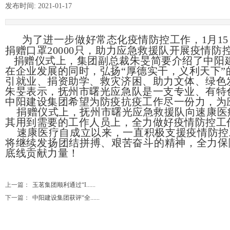
发布时间:
2021-01-17
|
|
为了进一步做好常态化疫情防控工作，1月1
捐赠口罩20000只，助力应急救援队开展疫情
捐赠仪式上，集团副总裁朱旻简要介绍了中阳
在企业发展的同时，弘扬“厚德实干，义利天下
引就业、捐资助学、救灾济困、助力文体、绿色
朱旻表示，抚州市曙光应急队是一支专业、有特
中阳建设集团希望为防疫抗疫工作尽一份力，为
捐赠仪式上，抚州市曙光应急救援队向速康医
其用到需要的工作人员上，全力做好疫情防控工
速康医疗自成立以来，一直积极支援疫情防控
将继续发扬团结拼搏、艰苦奋斗的精神，全力保
底线贡献力量！
上一篇：
玉茗集团顺利通过“I......
下一篇：
中阳建设集团获评“全......