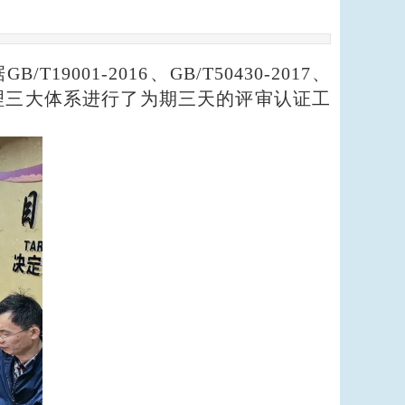
据
GB/T19001-2016
、
GB/T50430-2017
、
理三大体系进行
了
为期三天的
评
审
认证
工