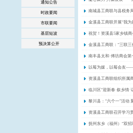
通知公告
南城县工商联与县税务局
时政要闻
金溪县工商联开展“我为
市联要闻
基层短波
祝贺！资溪县5家乡镇
预决算公开
金溪县工商联：“三联三
南丰县太和·傅坊商会
以莓为媒，以莓会友—
资溪县工商联组织所属商
临川区“迎新春·叙乡情·
黎川县：“六个一”活动 
资溪县工商联召开学习贯
抚州东乡（福州）“双招