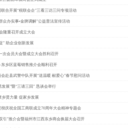
联合开展“税联会企”三看三访三问专项活动
群众办实事•金牌调解”公益普法宣传活动
商会隆重召开成立大会
促” 助企业创新发展
第一次会员大会暨成立大会胜利召开
—东乡区蓝莓销售推介会顺利召开
会赴县武警中队开展“送温暖 献爱心”春节慰问活动
话发展”暨“三请三回” 恳谈会举行
聚乡贤力量 促家乡发展
彻庆祝全国工商联成立70周年大会精神专题会
双引”推介会暨福州市江西东乡商会换届大会召开